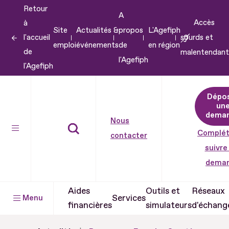
Retour
Aller
A
Accès
à
au
Site
Actualités &
propos
L'Agefiph
l'accueil
sourds et
contenu
emploi
événements
de
en région
de
malentendant
Aller
l'Agefiph
l'Agefiph
au
pied
Dépo
de
un
dema
page
Nous
Complét
contacter
suivre
dema
Aides
Outils et
Réseaux
Services
Menu
financières
simulateurs
d'échang