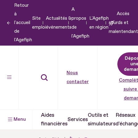
Retour
Aller
A
Accès
à
au
Site
Actualités &
propos
L'Agefiph
l'accueil
sourds et
contenu
emploi
événements
de
en région
de
malentendant
Aller
l'Agefiph
l'Agefiph
au
pied
Dépo
de
un
dema
page
Nous
Complét
contacter
suivre
dema
Aides
Outils et
Réseaux
Services
Menu
financières
simulateurs
d'échang