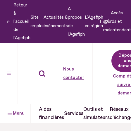
Retour
Aller
A
Accès
à
au
Site
Actualités &
propos
L'Agefiph
l'accueil
sourds et
contenu
emploi
événements
de
en région
de
malentendant
Aller
l'Agefiph
l'Agefiph
au
pied
Dépo
de
un
dema
page
Nous
Complét
contacter
suivre
dema
Aides
Outils et
Réseaux
Services
Menu
financières
simulateurs
d'échang