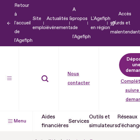
Retour
Aller
A
Accès
à
au
Site
Actualités &
propos
L'Agefiph
l'accueil
sourds et
contenu
emploi
événements
de
en région
de
malentendant
Aller
l'Agefiph
l'Agefiph
au
pied
Dépo
de
un
dema
page
Nous
Complét
contacter
suivre
dema
Aides
Outils et
Réseaux
Services
Menu
financières
simulateurs
d'échang