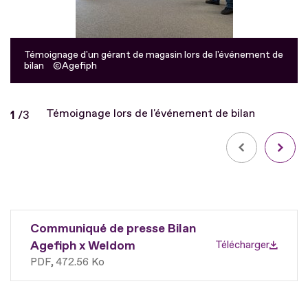
Témoignage d'un gérant de magasin lors de l'événement de
bilan
Agefiph
Témoignage lors de l'événement de bilan
Diapo
1
/
sur
3
Communiqué de presse Bilan
Agefiph x Weldom
Télécharger
PDF
472.56 Ko