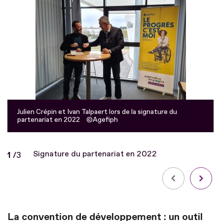
Julien Crépin et Ivan Talpaert lors de la signature du
partenariat en 2022
Agefiph
Signature du partenariat en 2022
Diapo
1
/
sur
3
La convention de développement : un outil