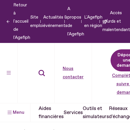
Retour
Aller
A
Accès
à
au
Site
Actualités &
propos
L'Agefiph
l'accueil
sourds et
contenu
emploi
événements
de
en région
de
malentendant
Aller
l'Agefiph
l'Agefiph
au
pied
Dépo
de
un
dema
page
Nous
Complét
contacter
suivre
dema
Aides
Outils et
Réseaux
Services
Menu
financières
simulateurs
d'échang