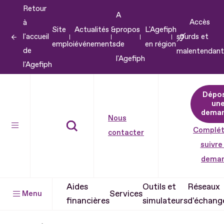
Retour
Aller
A
Accès
à
au
Site
Actualités &
propos
L'Agefiph
l'accueil
sourds et
contenu
emploi
événements
de
en région
de
malentendant
Aller
l'Agefiph
l'Agefiph
au
pied
Dépo
de
un
dema
page
Nous
Complét
contacter
suivre
dema
Aides
Outils et
Réseaux
Services
Menu
financières
simulateurs
d'échang