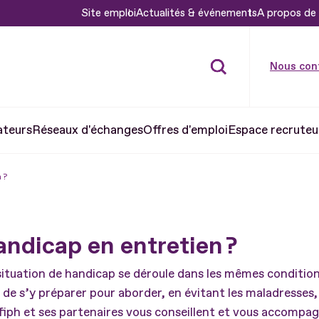
Site emploi
Actualités & événements
A propos de 
Nous con
ateurs
Réseaux d'échanges
Offres d'emploi
Espace recruteu
 ?
ndicap en entretien ?
ituation de handicap se déroule dans les mêmes conditio
 de s’y préparer pour aborder, en évitant les maladresses, 
fiph et ses partenaires vous conseillent et vous accompa