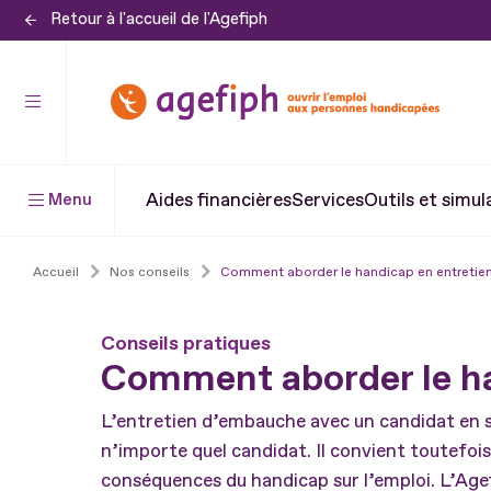
Retour à l'accueil de l'Agefiph
Aller
au
contenu
Aller
au
pied
Aides financières
Services
Outils et simul
Menu
de
page
Accueil
Nos conseils
Comment aborder le handicap en entretien
Conseils pratiques
Comment aborder le ha
L’entretien d’embauche avec un candidat en s
n’importe quel candidat. Il convient toutefois
conséquences du handicap sur l’emploi. L’Age