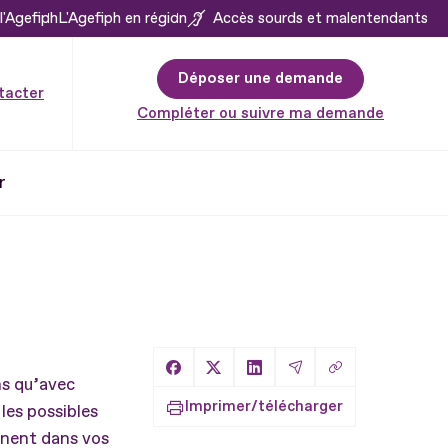
l'Agefiph
L'Agefiph en région
Accès sourds et malentendants
Déposer une demande
tacter
Compléter ou suivre ma demande
r
Copier le lien
Partager sur Facebook
Partager sur X
Partager sur LinkedIn
Partager par Email
ns qu’avec
Imprimer/télécharger
les possibles
gnent dans vos