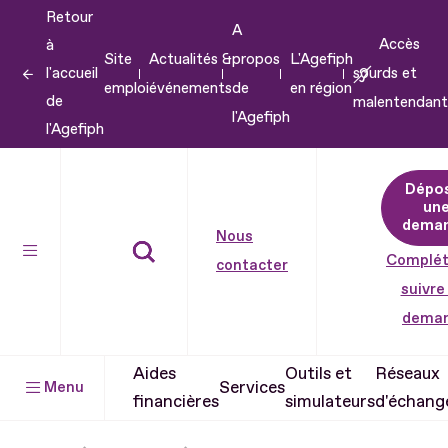
Retour
Aller
A
Accès
à
au
Site
Actualités &
propos
L'Agefiph
l'accueil
sourds et
contenu
emploi
événements
de
en région
de
malentendant
Aller
l'Agefiph
l'Agefiph
au
pied
Dépo
de
un
dema
page
Nous
Complét
contacter
suivre
dema
Aides
Outils et
Réseaux
Services
Menu
financières
simulateurs
d'échang