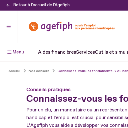
Retour à l'accueil de l'Agefiph
Aller
au
contenu
Aller
au
pied
Aides financières
Services
Outils et simul
Menu
de
page
Accueil
Nos conseils
Connaissez-vous les fondamentaux du han
Conseils pratiques
Connaissez-vous les f
Pour un élu, un mandataire ou un représentant
handicap et l'emploi est crucial pour sensibili
L’Agefiph vous aide à développer vos connaiss