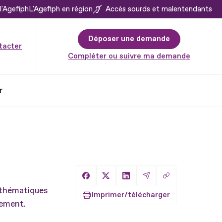
l'Agefiph
L'Agefiph en région
Accès sourds et malentendants
Déposer une demande
tacter
Compléter ou suivre ma demande
r
Copier le lien
Partager sur Facebook
Partager sur X
Partager sur LinkedIn
Partager par Email
s thématiques
Imprimer/télécharger
cement.