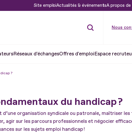
Site emploi
Actualités & événements
A propos de 
Nous con
ateurs
Réseaux d'échanges
Offres d'emploi
Espace recruteu
dicap ?
ondamentaux du handicap ?
 d’une organisation syndicale ou patronale, maîtriser le
ser, agir sur les parcours professionnels et négocier effica
ances sur les sujets emploi handicap !