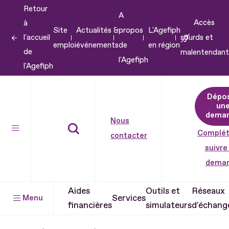
Retour
Aller
A
Accès
à
au
Site
Actualités &
propos
L'Agefiph
l'accueil
sourds et
contenu
emploi
événements
de
en région
de
malentendant
Aller
l'Agefiph
l'Agefiph
au
pied
Dépo
de
un
dema
page
Nous
Complét
contacter
suivre
dema
Aides
Outils et
Réseaux
Services
Menu
financières
simulateurs
d'échang