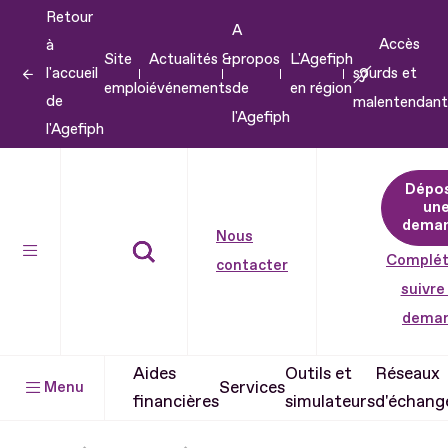
Retour
Aller
A
Accès
à
au
Site
Actualités &
propos
L'Agefiph
l'accueil
sourds et
contenu
emploi
événements
de
en région
de
malentendant
Aller
l'Agefiph
l'Agefiph
au
pied
Dépo
de
un
dema
page
Nous
Complét
contacter
suivre
dema
Aides
Outils et
Réseaux
Services
Menu
financières
simulateurs
d'échang