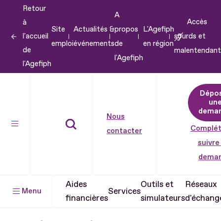
Retour
Aller
A
Accès
à
au
Site
Actualités &
propos
L'Agefiph
l'accueil
sourds et
contenu
emploi
événements
de
en région
de
malentendant
Aller
l'Agefiph
l'Agefiph
au
pied
Dépo
de
un
dema
page
Nous
Complét
contacter
suivre
dema
Aides
Outils et
Réseaux
Services
Menu
financières
simulateurs
d'échang