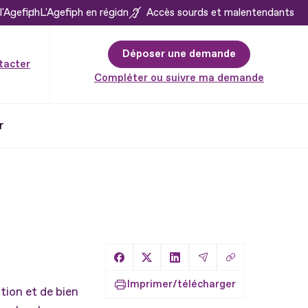
l'Agefiph
L'Agefiph en région
Accès sourds et malentendants
Déposer une demande
tacter
Compléter ou suivre ma demande
r
Copier le lien
Partager sur Facebook
Partager sur X
Partager sur LinkedIn
Partager par Email
Imprimer/télécharger
tion et de bien