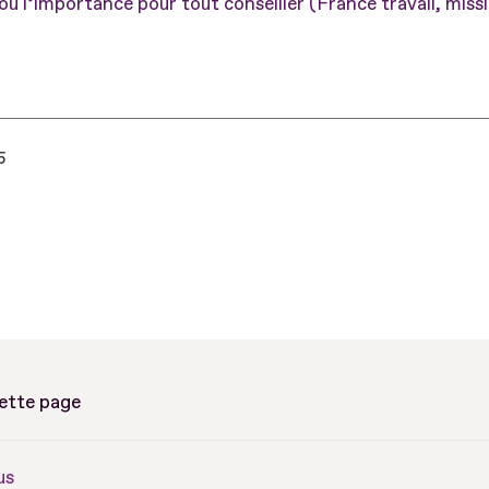
’où l’importance pour tout conseiller (France travail, missi
5
cette page
us