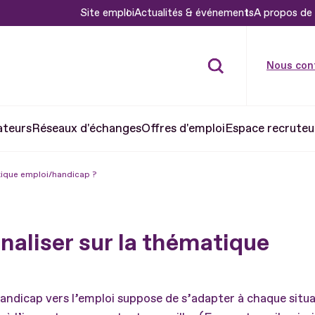
Site emploi
Actualités & événements
A propos de 
Nous con
ateurs
Réseaux d'échanges
Offres d'emploi
Espace recruteu
atique emploi/handicap ?
naliser sur la thématique
ndicap vers l’emploi suppose de s’adapter à chaque situa