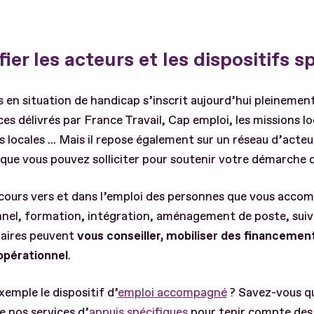
ier les acteurs et les dispositifs s
 en situation de handicap s’inscrit aujourd’hui pleinement
es délivrés par France Travail, Cap emploi, les missions loc
s locales ... Mais il repose également sur un réseau d’acteu
es que vous pouvez solliciter pour soutenir votre démarc
cours vers et dans l’emploi des personnes que vous acco
nel, formation, intégration, aménagement de poste, suivi d
naires peuvent
vous conseiller, mobiliser des financemen
 opérationnel
.
emple le dispositif d’
emploi accompagné
? Savez-vous q
e nos services d’
appuis spécifiques
pour tenir compte des 