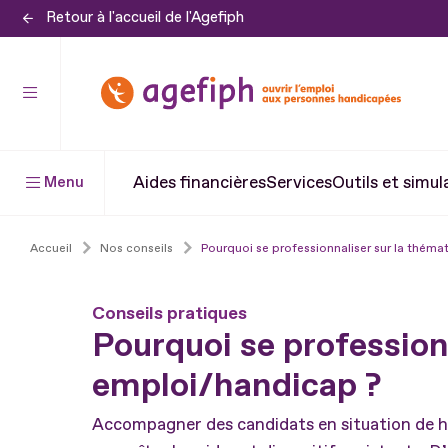
Retour à l'accueil de l'Agefiph
Aller
au
contenu
Aller
au
pied
Aides financières
Services
Outils et simul
Menu
de
page
Accueil
Nos conseils
Pourquoi se professionnaliser sur la thém
Conseils pratiques
Pourquoi se profession
emploi/handicap ?
Accompagner des candidats en situation de ha