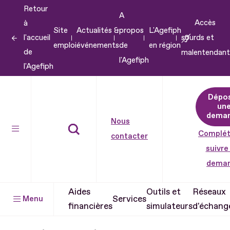
Retour
Aller
A
Accès
à
au
Site
Actualités &
propos
L'Agefiph
l'accueil
sourds et
contenu
emploi
événements
de
en région
de
malentendant
Aller
l'Agefiph
l'Agefiph
au
pied
Dépo
de
un
dema
page
Nous
Complét
contacter
suivre
dema
Aides
Outils et
Réseaux
Services
Menu
financières
simulateurs
d'échang