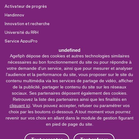
Activateur de progrès
Handinnov
Innovation et recherche
Université du RRH
Service AppuiPro
undefined
Agefiph dépose des cookies et autres technologies similaires
Nous suivre
nécessaires au bon fonctionnement du site ou pour répondre à
Youtube
votre demande d’un service, ainsi que pour mesurer et analyser
l’audience et la performance du site, vous proposer sur le site du
Linkedin
contenu multimédia via les services de partage de vidéo, afficher
de la publicité, partager le contenu du site sur les réseaux
Facebook
sociaux. Ses partenaires déposent également des cookies.
X
Retrouvez la liste des partenaires ainsi que les finalités en
cliquant ici
. Vous pouvez accepter, refuser ou paramétrer vos
choix par les boutons ci-dessous. A tout moment vous pourrez
0 800 11 10 09
Service &
revenir sur vos choix en allant dans le module de gestion figurant
appel gratuits
en pied de page du site.
De 9h à 18h.
Nous contacter