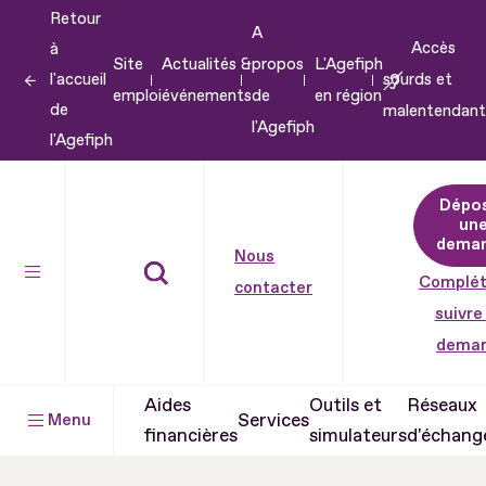
Retour
Aller
A
Accès
à
au
Site
Actualités &
propos
L'Agefiph
l'accueil
sourds et
contenu
emploi
événements
de
en région
de
malentendant
Aller
l'Agefiph
l'Agefiph
au
pied
Dépo
de
un
dema
page
Nous
Complét
contacter
suivre
dema
Aides
Outils et
Réseaux
Services
Menu
financières
simulateurs
d'échang