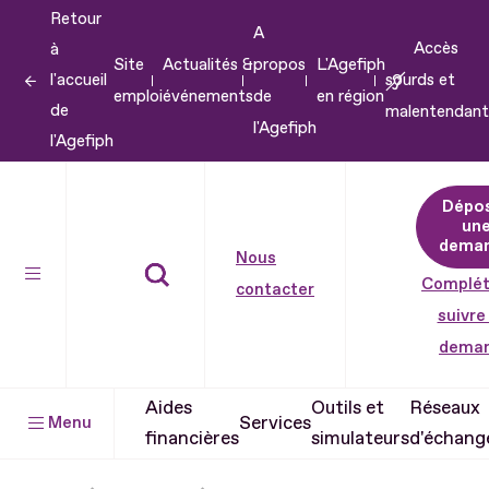
Retour
Aller
A
Accès
à
au
Site
Actualités &
propos
L'Agefiph
l'accueil
sourds et
contenu
emploi
événements
de
en région
de
malentendant
Aller
l'Agefiph
l'Agefiph
au
pied
Dépo
de
un
dema
page
Nous
Complét
contacter
suivre
dema
Aides
Outils et
Réseaux
Services
Menu
financières
simulateurs
d'échang