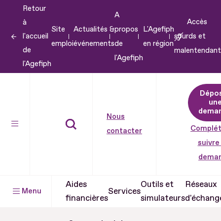
Retour
Aller
A
Accès
à
au
Site
Actualités &
propos
L'Agefiph
l'accueil
sourds et
contenu
emploi
événements
de
en région
de
malentendant
Aller
l'Agefiph
l'Agefiph
au
pied
Dépo
de
un
dema
page
Nous
Complét
contacter
suivre
dema
Aides
Outils et
Réseaux
Services
Menu
financières
simulateurs
d'échang