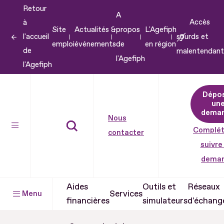
Retour
Aller
A
Accès
à
au
Site
Actualités &
propos
L'Agefiph
l'accueil
sourds et
contenu
emploi
événements
de
en région
de
malentendant
Aller
l'Agefiph
l'Agefiph
au
pied
Dépo
de
un
dema
page
Nous
Complét
contacter
suivre
dema
Aides
Outils et
Réseaux
Services
Menu
financières
simulateurs
d'échang