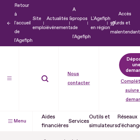
Retour
Aller
A
Accès
à
au
Site
Actualités &
propos
L'Agefiph
l'accueil
sourds et
contenu
emploi
événements
de
en région
de
malentendant
Aller
l'Agefiph
l'Agefiph
au
pied
Dépo
de
un
dema
page
Nous
Complét
contacter
suivre
dema
Aides
Outils et
Réseaux
Services
Menu
financières
simulateurs
d'échang