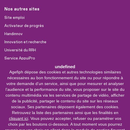
Nos autres sites
Site emploi
Activateur de progrès
Handinnov
Innovation et recherche
Université du RRH
Service AppuiPro
undefined
Agefiph dépose des cookies et autres technologies similaires
Nous suivre
nécessaires au bon fonctionnement du site ou pour répondre à
Youtube
votre demande d’un service, ainsi que pour mesurer et analyser
l’audience et la performance du site, vous proposer sur le site du
Linkedin
contenu multimédia via les services de partage de vidéo, afficher
de la publicité, partager le contenu du site sur les réseaux
Facebook
sociaux. Ses partenaires déposent également des cookies.
X
Retrouvez la liste des partenaires ainsi que les finalités en
cliquant ici
. Vous pouvez accepter, refuser ou paramétrer vos
choix par les boutons ci-dessous. A tout moment vous pourrez
0 800 11 10 09
Service &
revenir sur vos choix en allant dans le module de gestion figurant