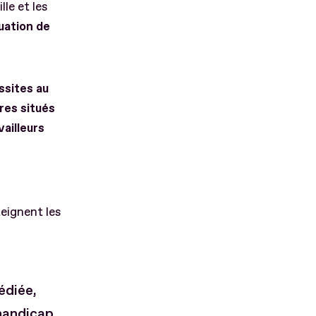
ille et les
uation de
ssites au
res situés
ailleurs
teignent les
édiée,
handicap