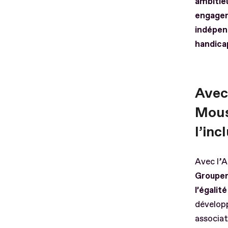
ambitie
engagem
indépen
handicap
Avec
Mous
l’inc
Avec l’A
Groupem
l’égalit
dévelop
associat