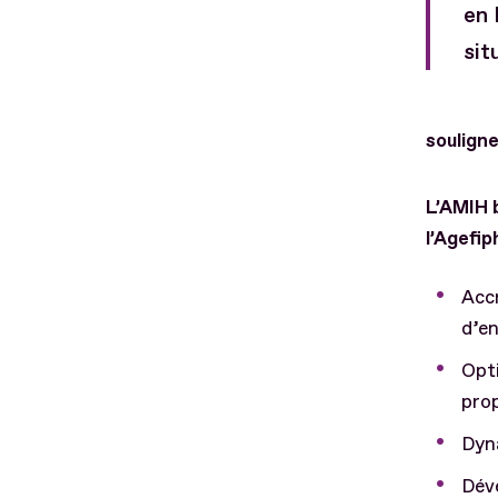
en 
sit
souligne
L’AMIH 
l’Agefip
Acc
d’en
Opti
prop
Dyna
Déve