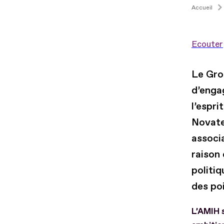
Accueil
Ecouter
Le Gro
d’enga
l’espri
Novate
associa
raison
politiq
des po
L’AMIH 