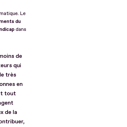
gmatique. Le
sements du
andicap
dans
 moins de
teurs qui
de très
sonnes en
st tout
gagent
x de la
ontribuer,