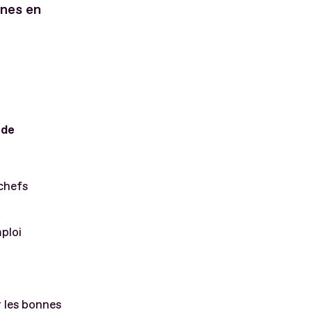
nnes en
 de
chefs
mploi
r les bonnes