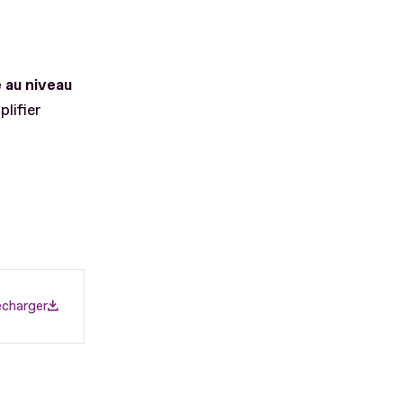
e au niveau
lifier
écharger