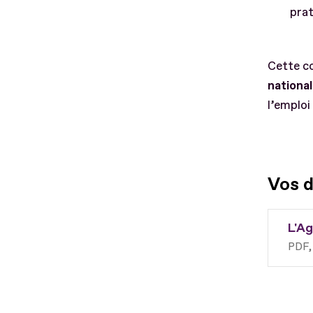
prat
Cette co
national
l’emploi
Vos 
L'Ag
PDF