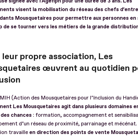
use signée avec l’Agefiph pour une durée de
3 ans. Les
ents visent la mobilisation du réseau des chefs d’entre
dants Mousquetaires pour permettre aux personnes en s
 de se tourner vers les métiers de la grande distributio
 leur propre association, Les
quetaires œuvrent au quotidien p
lusion
MIH (Action des Mousquetaires pour l’Inclusion du Handi
ent Les Mousquetaires agit dans plusieurs domaines e
é des chances
: formation, accompagnement et sensibilisa
pement d’un réseau de proximité, parrainage et mécénat.
ion travaille
en direction des points de vente Mousqueta