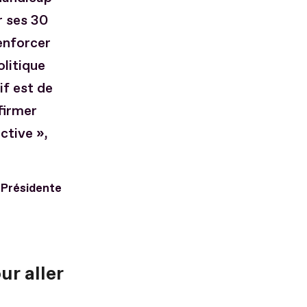
r ses 30
enforcer
olitique
if est de
ffirmer
ctive »,
 Présidente
r aller