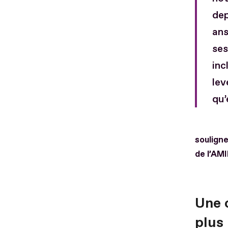
dep
ans
ses
inc
lev
qu’
soulign
de l’AMI
Une 
plus 