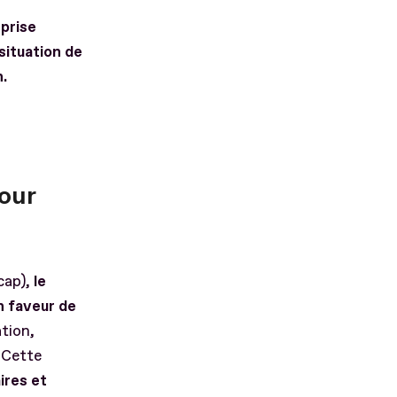
prise
ituation de
n.
our
cap),
le
n faveur de
tion,
 Cette
ires et