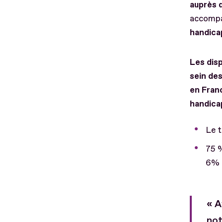
auprès 
accomp
handicap
Les disp
sein de
en Franc
handica
Le t
75 %
6% (
« A
not