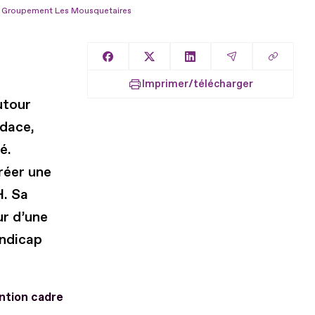
e Groupement Les Mousquetaires
Copier l
Partager sur Facebook
Partager sur X
Partager sur LinkedIn
Partager par E
Imprimer/télécharger
utour
udace,
é.
réer une
H. Sa
ur d’une
andicap
ention cadre