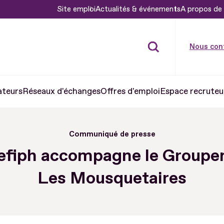
Site emploi
Actualités & événements
A propos de 
Nous con
ateurs
Réseaux d'échanges
Offres d'emploi
Espace recruteu
Communiqué de presse
efiph accompagne le Group
Les Mousquetaires