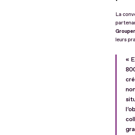
La conve
partenar
Groupem
leurs pr
« E
800
cré
nom
sit
l’o
col
gra