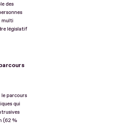
le des
 personnes
 multi
re législatif
 parcours
 le parcours
iques qui
ntrusives
on (62 %