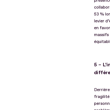
présence
collabor
53 % lor
levier d
en favor
massifs 
équitab
5 – L’i
différ
Derrière
fragilit
personne