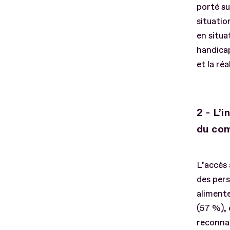
porté su
situatio
en situa
handicap
et la réa
2 - L’
du com
L’accès 
des pers
alimente
(57 %), 
reconnai