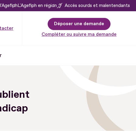
l'Agefiph
L'Agefiph en région
Accès sourds et malentendants
Déposer une demande
tacter
Compléter ou suivre ma demande
r
blient
ndicap