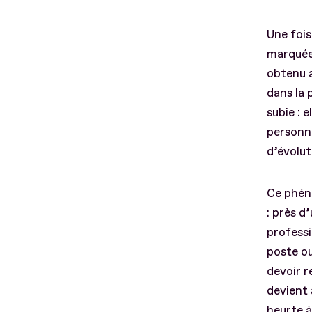
Une fois
marquée 
obtenu 
dans la 
subie : 
personne
d’évolut
Ce phén
: près d
profess
poste ou
devoir r
devient 
heurte à