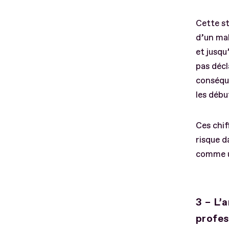
Cette st
d’un mal
et jusqu
pas décl
conséque
les débu
Ces chi
risque d
comme un
3 – L’
profes