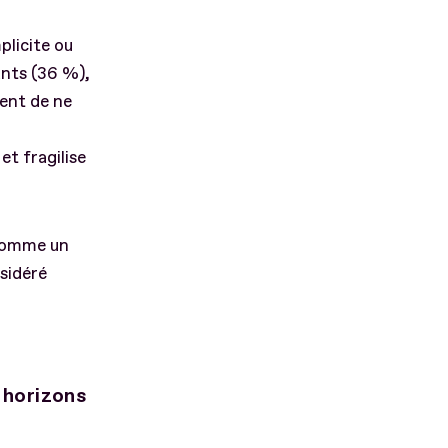
plicite ou
ants (36 %),
ent de ne
et fragilise
 comme un
nsidéré
s horizons