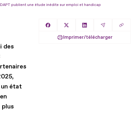
LADAPT publient une étude inédite sur emploi et handicap
Copier l
Partager sur Facebook
Partager sur X
Partager sur LinkedIn
Partager par E
Imprimer/télécharger
i des
3
rtenaires
2025,
 un état
 en
 plus