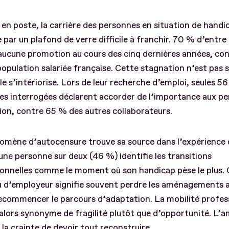
 en poste, la carrière des personnes en situation de handi
par un plafond de verre difficile à franchir. 70 % d’entre 
aucune promotion au cours des cinq dernières années, co
population salariée française. Cette stagnation n’est pas
elle s’intériorise. Lors de leur recherche d’emploi, seules 5
s interrogées déclarent accorder de l’importance aux pe
ion, contre 65 % des autres collaborateurs.
omène d’autocensure trouve sa source dans l’expérience 
’une personne sur deux (46 %) identifie les transitions
ionnelles comme le moment où son handicap pèse le plus.
 d’employeur signifie souvent perdre les aménagements a
ecommencer le parcours d’adaptation. La mobilité profes
alors synonyme de fragilité plutôt que d’opportunité. L’a
 la crainte de devoir tout reconstruire.