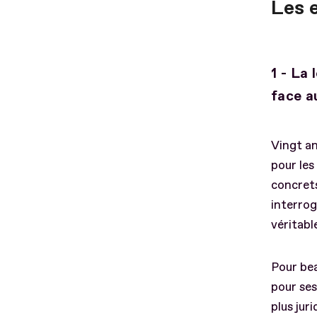
Les 
1 - La
face a
Vingt an
pour les
concret
interrog
véritab
Pour bea
pour ses
plus juri