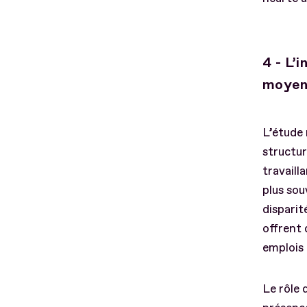
4 - L’i
moyens
L’étude 
structur
travaill
plus sou
disparit
offrent 
emplois 
Le rôle 