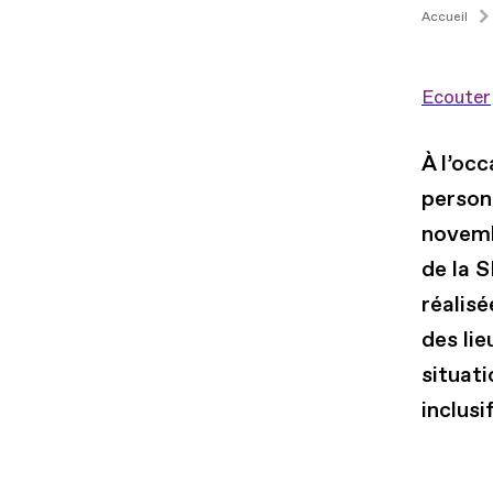
Accueil
Ecouter
À l’oc
person
novemb
de la 
réalisé
des lie
situati
inclusi