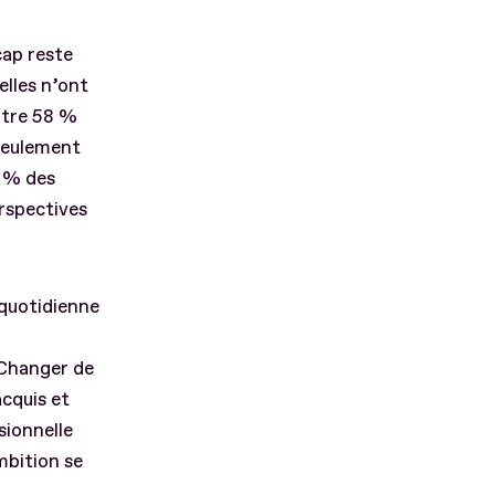
cap reste
elles n’ont
ntre 58 %
 seulement
6 % des
rspectives
quotidienne
 Changer de
cquis et
sionnelle
mbition se