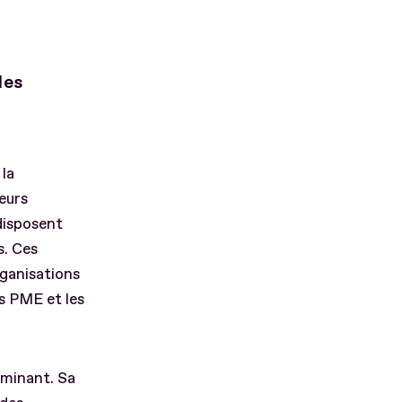
les
 la
eurs
disposent
s. Ces
rganisations
es PME et les
rminant. Sa