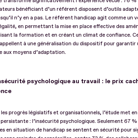
 transforme significativement l’expérience vécue : 76 %
ateurs bénéficiant d’un référent disposent d’outils adapt
squ’il n’y en a pas. Le référent handicap agit comme un v
’égalité, en permettant la mise en place effective des am
isant la formation et en créant un climat de confiance. C
appellent à une généralisation du dispositif pour garantir
le aux moyens d’adaptation.
nsécurité psychologique au travail : le prix cac
ence
 les progrès législatifs et organisationnels, l’étude met e
é persistante : l’insécurité psychologique. Seulement 67 %
s en situation de handicap se sentent en sécurité pour si