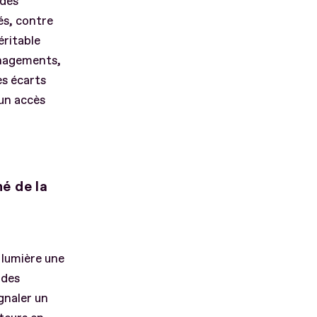
 des
és, contre
éritable
énagements,
es écarts
 un accès
hé de la
n lumière une
 des
gnaler un