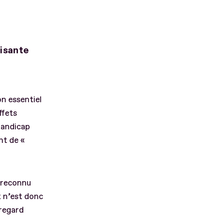
fisante
on essentiel
ffets
handicap
nt de «
e reconnu
t n’est donc
 regard