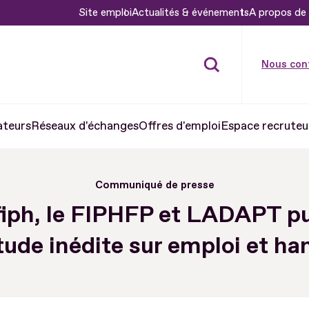
Site emploi
Actualités & événements
A propos de 
Nous con
ateurs
Réseaux d'échanges
Offres d'emploi
Espace recruteu
Communiqué de presse
fiph, le FIPHFP et LADAPT pu
tude inédite sur emploi et ha