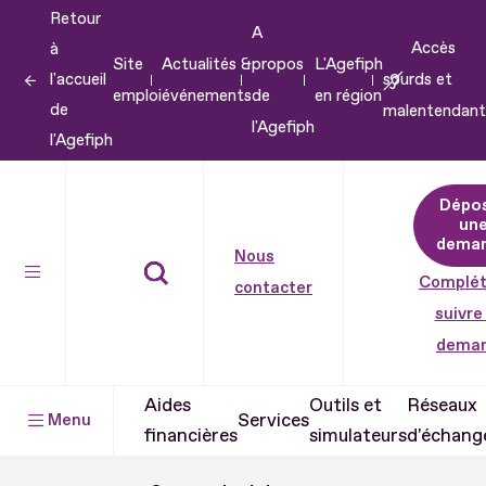
Retour
Aller
A
Accès
à
au
Site
Actualités &
propos
L'Agefiph
l'accueil
sourds et
contenu
emploi
événements
de
en région
de
malentendant
Aller
l'Agefiph
l'Agefiph
au
pied
Dépo
de
un
dema
page
Nous
Complét
contacter
suivre
dema
Aides
Outils et
Réseaux
Services
Menu
financières
simulateurs
d'échang