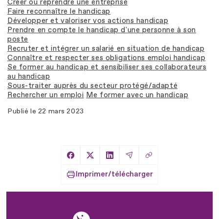
Créer ou reprendre une entreprise
Faire reconnaître le handicap
Développer et valoriser vos actions handicap
Prendre en compte le handicap d'une personne à son
poste
Recruter et intégrer un salarié en situation de handicap
Connaître et respecter ses obligations emploi handicap
Se former au handicap et sensibiliser ses collaborateurs
au handicap
Sous-traiter auprès du secteur protégé/adapté
Rechercher un emploi
Me former avec un handicap
Publié le
22 mars 2023
Copier le lien
Partager sur Facebook
Partager sur X
Partager sur LinkedIn
Partager par Email
Imprimer/télécharger