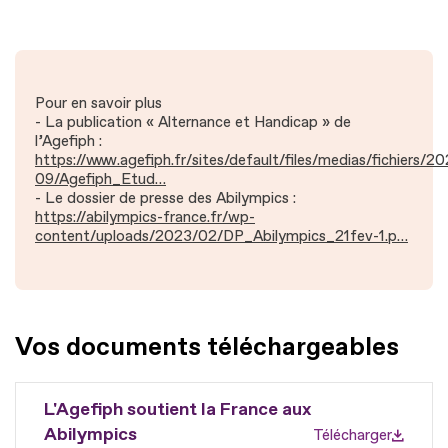
Pour en savoir plus
- La publication « Alternance et Handicap » de
l’Agefiph :
https://www.agefiph.fr/sites/default/files/medias/fichiers/2
09/Agefiph_Etud…
- Le dossier de presse des Abilympics :
https://abilympics-france.fr/wp-
content/uploads/2023/02/DP_Abilympics_21fev-1.p…
Vos documents téléchargeables
L'Agefiph soutient la France aux
Abilympics
Télécharger