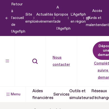
Retour
Aller
A
Accès
à
au
Site
Actualités &
propos
L'Agefiph
l'accueil
sourds et
contenu
emploi
événements
de
en région
de
malentendant
Aller
l'Agefiph
l'Agefiph
au
pied
Dépo
de
un
dema
page
Nous
Complét
contacter
suivre
dema
Aides
Outils et
Réseaux
Services
Menu
financières
simulateurs
d'échang