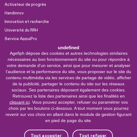
Activateur de progrès
Handinnov
Innovation et recherche
Université du RRH
Service AppuiPro
undefined
Agefiph dépose des cookies et autres technologies similaires
Nous suivre
nécessaires au bon fonctionnement du site ou pour répondre à
Youtube
votre demande d’un service, ainsi que pour mesurer et analyser
l’audience et la performance du site, vous proposer sur le site du
Linkedin
contenu multimédia via les services de partage de vidéo, afficher
de la publicité, partager le contenu du site sur les réseaux
Facebook
sociaux. Ses partenaires déposent également des cookies.
X
Retrouvez la liste des partenaires ainsi que les finalités en
cliquant ici
. Vous pouvez accepter, refuser ou paramétrer vos
choix par les boutons ci-dessous. A tout moment vous pourrez
0 800 11 10 09
Service &
revenir sur vos choix en allant dans le module de gestion figurant
appel gratuits
en pied de page du site.
De 9h à 18h.
Nous contacter
Tout accepter
Tout refuser