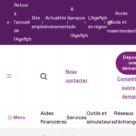
Retour
Aller
A
Accès
à
au
Site
Actualités &
propos
L'Agefiph
l'accueil
sourds et
contenu
emploi
événements
de
en région
de
malentendant
Aller
l'Agefiph
l'Agefiph
au
pied
Dépo
de
un
dema
page
Nous
Complét
contacter
suivre
dema
Aides
Outils et
Réseaux
Services
Menu
financières
simulateurs
d'échang