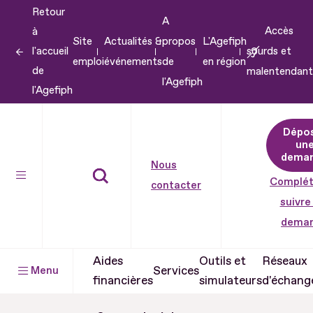
Retour
Aller
A
Accès
à
au
Site
Actualités &
propos
L'Agefiph
l'accueil
sourds et
contenu
emploi
événements
de
en région
de
malentendant
Aller
l'Agefiph
l'Agefiph
au
pied
Dépo
de
un
dema
page
Nous
Complét
contacter
suivre
dema
Aides
Outils et
Réseaux
Services
Menu
financières
simulateurs
d'échang