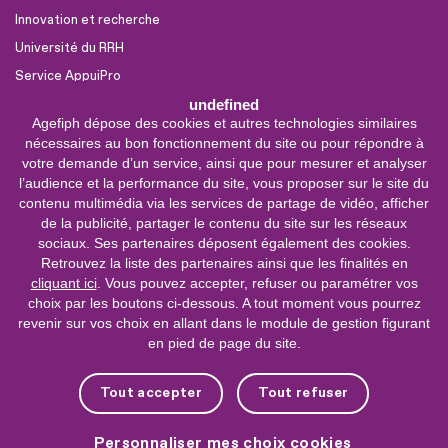
Innovation et recherche
Université du RRH
Service AppuiPro
undefined
Agefiph dépose des cookies et autres technologies similaires
Nous suivre
nécessaires au bon fonctionnement du site ou pour répondre à
Youtube
votre demande d’un service, ainsi que pour mesurer et analyser
l’audience et la performance du site, vous proposer sur le site du
Linkedin
contenu multimédia via les services de partage de vidéo, afficher
de la publicité, partager le contenu du site sur les réseaux
Facebook
sociaux. Ses partenaires déposent également des cookies.
X
Retrouvez la liste des partenaires ainsi que les finalités en
cliquant ici
. Vous pouvez accepter, refuser ou paramétrer vos
choix par les boutons ci-dessous. A tout moment vous pourrez
0 800 11 10 09
Service &
revenir sur vos choix en allant dans le module de gestion figurant
appel gratuits
en pied de page du site.
De 9h à 18h.
Nous contacter
Tout accepter
Tout refuser
Plateforme de mise en contact LSF
Personnaliser mes choix cookies