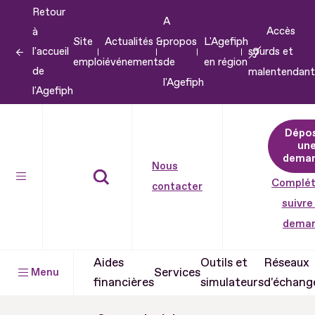
Retour
Aller
A
Accès
à
au
Site
Actualités &
propos
L'Agefiph
l'accueil
sourds et
contenu
emploi
événements
de
en région
de
malentendant
Aller
l'Agefiph
l'Agefiph
au
pied
Dépo
de
un
dema
page
Nous
Complét
contacter
suivre
dema
Aides
Outils et
Réseaux
Services
Menu
financières
simulateurs
d'échang