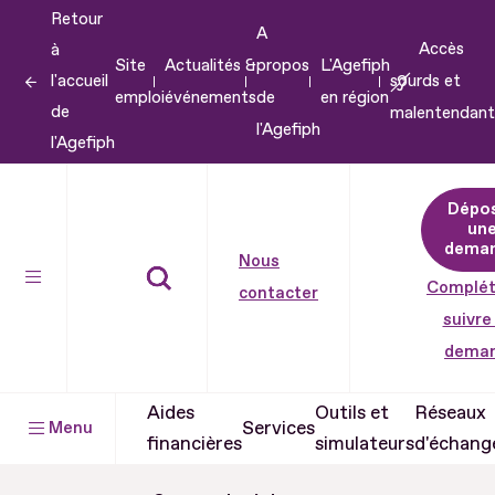
Retour
Aller
A
Accès
à
au
Site
Actualités &
propos
L'Agefiph
l'accueil
sourds et
contenu
emploi
événements
de
en région
de
malentendant
Aller
l'Agefiph
l'Agefiph
au
pied
Dépo
de
un
dema
page
Nous
Complét
contacter
suivre
dema
Aides
Outils et
Réseaux
Services
Menu
financières
simulateurs
d'échang