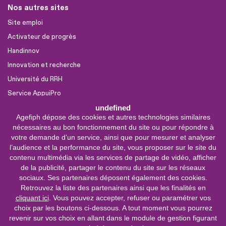
Nos autres sites
Site emploi
Activateur de progrès
Handinnov
Innovation et recherche
Université du RRH
Service AppuiPro
undefined
Agefiph dépose des cookies et autres technologies similaires
Nous suivre
nécessaires au bon fonctionnement du site ou pour répondre à
Youtube
votre demande d’un service, ainsi que pour mesurer et analyser
l’audience et la performance du site, vous proposer sur le site du
Linkedin
contenu multimédia via les services de partage de vidéo, afficher
de la publicité, partager le contenu du site sur les réseaux
Facebook
sociaux. Ses partenaires déposent également des cookies.
X
Retrouvez la liste des partenaires ainsi que les finalités en
cliquant ici
. Vous pouvez accepter, refuser ou paramétrer vos
choix par les boutons ci-dessous. A tout moment vous pourrez
0 800 11 10 09
Service &
revenir sur vos choix en allant dans le module de gestion figurant
appel gratuits