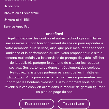
Handinnov
Innovation et recherche
Université du RRH
Service AppuiPro
undefined
Agefiph dépose des cookies et autres technologies similaires
Nous suivre
nécessaires au bon fonctionnement du site ou pour répondre à
Youtube
votre demande d’un service, ainsi que pour mesurer et analyser
l’audience et la performance du site, vous proposer sur le site du
Linkedin
contenu multimédia via les services de partage de vidéo, afficher
de la publicité, partager le contenu du site sur les réseaux
Facebook
sociaux. Ses partenaires déposent également des cookies.
X
Retrouvez la liste des partenaires ainsi que les finalités en
cliquant ici
. Vous pouvez accepter, refuser ou paramétrer vos
choix par les boutons ci-dessous. A tout moment vous pourrez
0 800 11 10 09
Service &
revenir sur vos choix en allant dans le module de gestion figurant
appel gratuits
en pied de page du site.
De 9h à 18h.
Nous contacter
Tout accepter
Tout refuser
Plateforme de mise en contact LSF