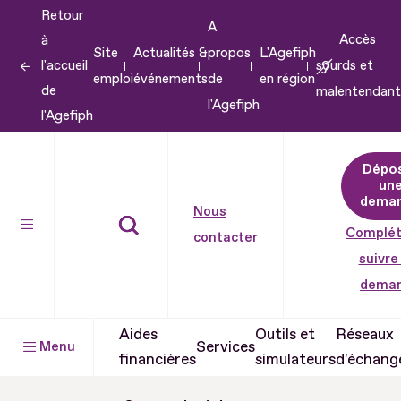
Retour
Aller
A
Accès
à
au
Site
Actualités &
propos
L'Agefiph
l'accueil
sourds et
contenu
emploi
événements
de
en région
de
malentendant
Aller
l'Agefiph
l'Agefiph
au
pied
Dépo
de
un
dema
page
Nous
Complét
contacter
suivre
dema
Aides
Outils et
Réseaux
Services
Menu
financières
simulateurs
d'échang