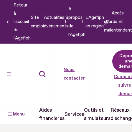
Retour
Aller
A
Accès
à
au
Site
Actualités &
propos
L'Agefiph
l'accueil
sourds et
contenu
emploi
événements
de
en région
de
malentendant
Aller
l'Agefiph
l'Agefiph
au
pied
Dépo
de
un
dema
page
Nous
Complét
contacter
suivre
dema
Aides
Outils et
Réseaux
Services
Menu
financières
simulateurs
d'échang