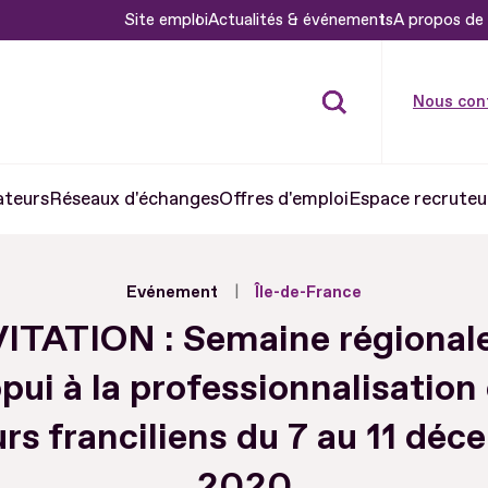
Site emploi
Actualités & événements
A propos de 
Nous con
ateurs
Réseaux d'échanges
Offres d'emploi
Espace recruteu
Evénement
Île-de-France
ITATION : Semaine régional
ppui à la professionnalisation
rs franciliens du 7 au 11 dé
2020