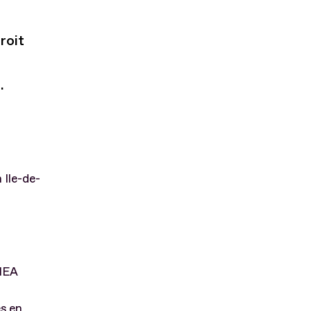
roit
.
 Ile-de-
SHEA
es en