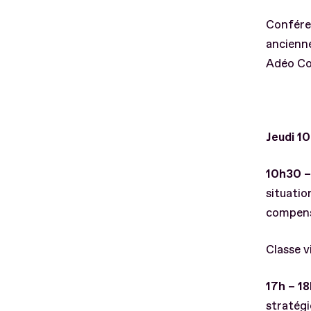
Confére
ancienne
Adéo Co
Jeudi 1
10h30 – 
situatio
compen
Classe v
17h – 18
stratég