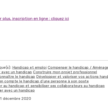
 plus, inscription en ligne : cliquez ici
que(s)
Handicap et emploi
Compenser le handicap / Aménage
er avec un handicap
Construire mon projet professionnel
connaître le handicap
Développer et valoriser vos actions han
en compte le handicap d'une personne à son poste
r au handicap et sensibiliser ses collaborateurs au handicap
r avec un handicap
1 décembre 2020