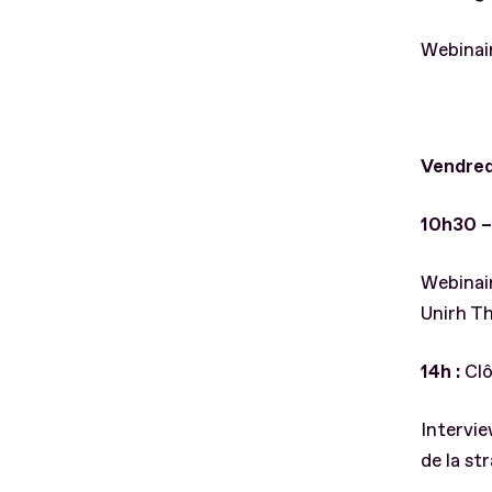
Webinair
Vendred
10h30 – 
Webinair
Unirh Th
14h :
Clô
Intervie
de la st