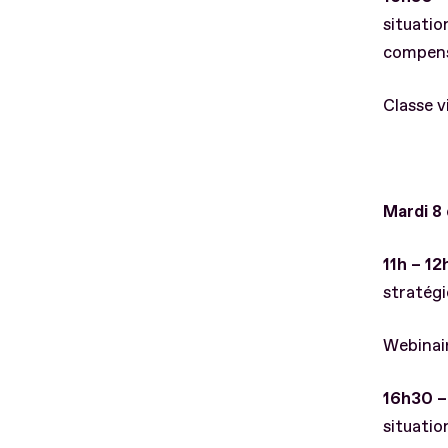
situatio
compen
Classe v
Mardi 8
11h – 12
stratég
Webinair
16h30 – 
situatio