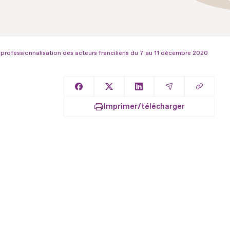
 professionnalisation des acteurs franciliens du 7 au 11 décembre 2020
Copier l
Partager sur Facebook
Partager sur X
Partager sur LinkedIn
Partager par E
Imprimer/télécharger