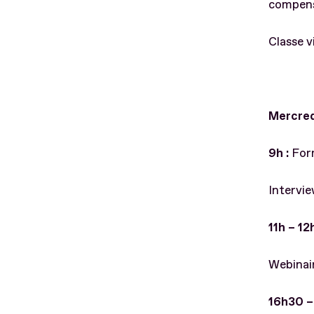
compen
Classe v
Mercre
9h :
Form
Intervie
11h – 12h
Webinair
16h30 – 