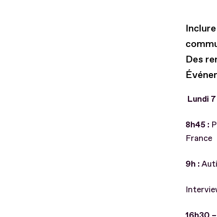
Inclure
commun
Des re
Événem
Lundi 
8h45 :
P
France
9h :
Auti
Intervie
16h30 –