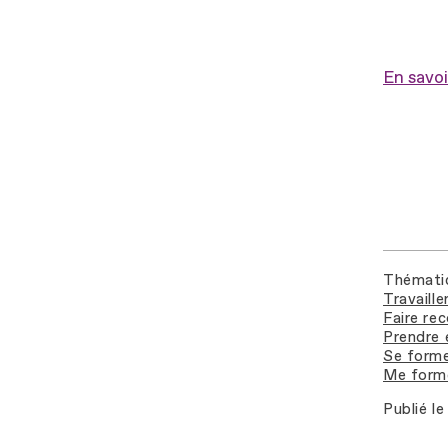
En savoir
Thémati
Travaill
Faire re
Prendre 
Se forme
Me forme
Publié le