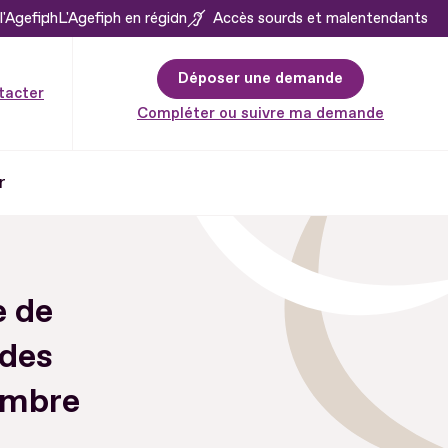
l'Agefiph
L'Agefiph en région
Accès sourds et malentendants
Déposer une demande
tacter
Compléter ou suivre ma demande
r
e de
 des
cembre