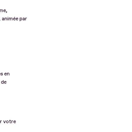
ome,
, animée par
es en
 de
r votre