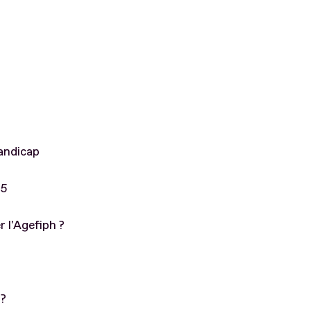
andicap
75
 l'Agefiph ?
 ?