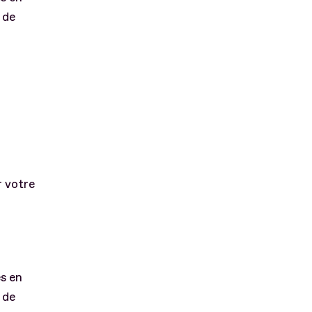
 de
r votre
s en
 de