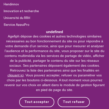
Handinnov
Innovation et recherche
Université du RRH
Service AppuiPro
undefined
Agefiph dépose des cookies et autres technologies similaires
Nous suivre
nécessaires au bon fonctionnement du site ou pour répondre à
Youtube
votre demande d’un service, ainsi que pour mesurer et analyser
l’audience et la performance du site, vous proposer sur le site du
Linkedin
contenu multimédia via les services de partage de vidéo, afficher
de la publicité, partager le contenu du site sur les réseaux
Facebook
sociaux. Ses partenaires déposent également des cookies.
X
Retrouvez la liste des partenaires ainsi que les finalités en
cliquant ici
. Vous pouvez accepter, refuser ou paramétrer vos
choix par les boutons ci-dessous. A tout moment vous pourrez
0 800 11 10 09
Service &
revenir sur vos choix en allant dans le module de gestion figurant
appel gratuits
en pied de page du site.
De 9h à 18h.
Nous contacter
Tout accepter
Tout refuser
Plateforme de mise en contact LSF