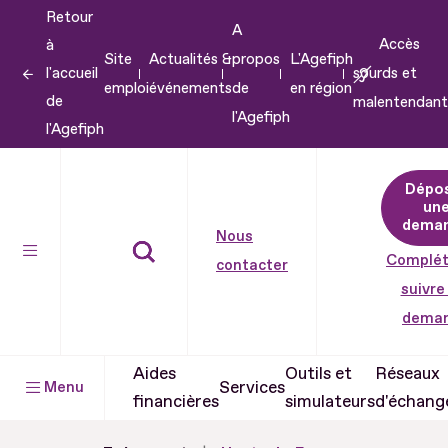
Retour
Aller
A
Accès
à
au
Site
Actualités &
propos
L'Agefiph
l'accueil
sourds et
contenu
emploi
événements
de
en région
de
malentendant
Aller
l'Agefiph
l'Agefiph
au
pied
Dépo
de
un
dema
page
Nous
Complét
contacter
suivre
dema
Aides
Outils et
Réseaux
Services
Menu
financières
simulateurs
d'échang