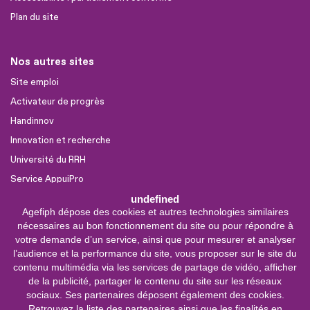
Plan du site
Nos autres sites
Site emploi
Activateur de progrès
Handinnov
Innovation et recherche
Université du RRH
Service AppuiPro
undefined
Agefiph dépose des cookies et autres technologies similaires
Nous suivre
nécessaires au bon fonctionnement du site ou pour répondre à
Youtube
votre demande d’un service, ainsi que pour mesurer et analyser
l’audience et la performance du site, vous proposer sur le site du
Linkedin
contenu multimédia via les services de partage de vidéo, afficher
de la publicité, partager le contenu du site sur les réseaux
Facebook
sociaux. Ses partenaires déposent également des cookies.
X
Retrouvez la liste des partenaires ainsi que les finalités en