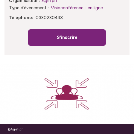
Organisateur :
Agefph
Type d'événement :
Visioconférence - en ligne
Téléphone
0380280443
S'inscrire
Agefiph