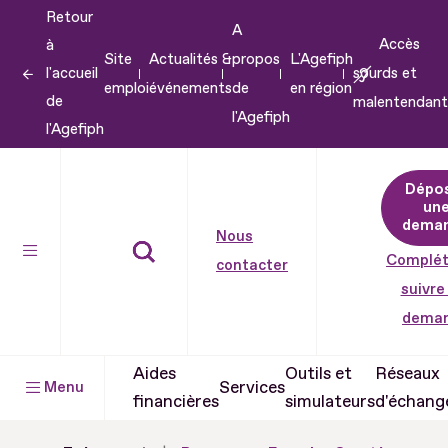
Retour
Aller
A
Accès
à
au
Site
Actualités &
propos
L'Agefiph
l'accueil
sourds et
contenu
emploi
événements
de
en région
de
malentendant
Aller
l'Agefiph
l'Agefiph
au
pied
Dépo
de
un
dema
page
Nous
Complét
contacter
suivre
dema
Aides
Outils et
Réseaux
Services
Menu
financières
simulateurs
d'échang