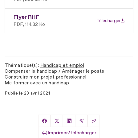
Flyer RHF
Télécharger
PDF
114.32 Ko
Thématique(s)
Handicap et emploi
Compenser le handicap / Aménager le poste
Construire mon projet professionnel
Me former avec un handicap
Publié le
23 avril 2021
Copier le lien
Partager sur Facebook
Partager sur X
Partager sur LinkedIn
Partager par Email
Imprimer/télécharger