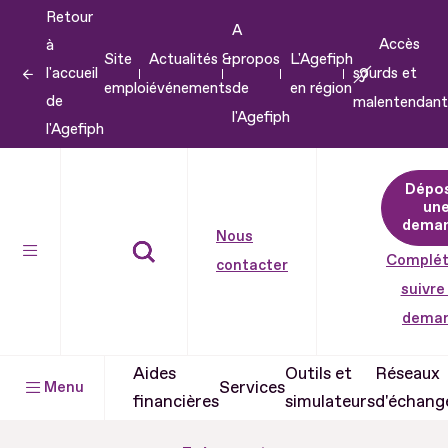
Retour
Aller
A
Accès
à
au
Site
Actualités &
propos
L'Agefiph
l'accueil
sourds et
contenu
emploi
événements
de
en région
de
malentendant
Aller
l'Agefiph
l'Agefiph
au
pied
Dépo
de
un
dema
page
Nous
Complét
contacter
suivre
dema
Aides
Outils et
Réseaux
Services
Menu
financières
simulateurs
d'échang