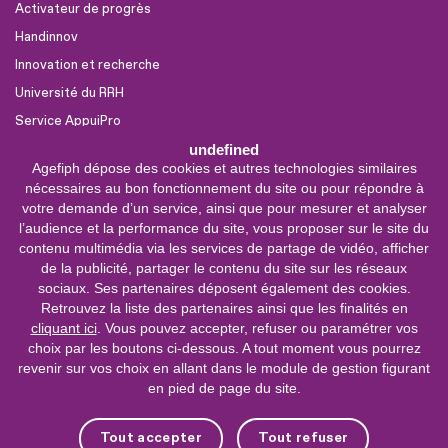
Activateur de progrès
Handinnov
Innovation et recherche
Université du RRH
Service AppuiPro
undefined
Agefiph dépose des cookies et autres technologies similaires
Nous suivre
nécessaires au bon fonctionnement du site ou pour répondre à
Youtube
votre demande d’un service, ainsi que pour mesurer et analyser
l’audience et la performance du site, vous proposer sur le site du
Linkedin
contenu multimédia via les services de partage de vidéo, afficher
de la publicité, partager le contenu du site sur les réseaux
Facebook
sociaux. Ses partenaires déposent également des cookies.
X
Retrouvez la liste des partenaires ainsi que les finalités en
cliquant ici
. Vous pouvez accepter, refuser ou paramétrer vos
choix par les boutons ci-dessous. A tout moment vous pourrez
0 800 11 10 09
Service &
revenir sur vos choix en allant dans le module de gestion figurant
appel gratuits
en pied de page du site.
De 9h à 18h.
Nous contacter
Tout accepter
Tout refuser