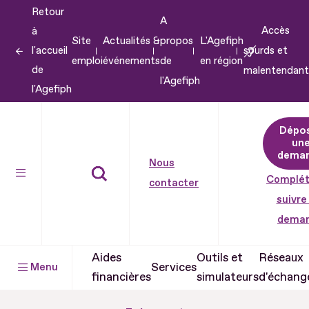
Retour
Aller
A
Accès
à
au
Site
Actualités &
propos
L'Agefiph
l'accueil
sourds et
contenu
emploi
événements
de
en région
de
malentendant
Aller
l'Agefiph
l'Agefiph
au
pied
Dépo
de
un
dema
page
Nous
Complét
contacter
suivre
dema
Aides
Outils et
Réseaux
Services
Menu
financières
simulateurs
d'échang