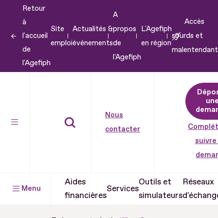
Retour
Aller
A
Accès
à
au
Site
Actualités &
propos
L'Agefiph
l'accueil
sourds et
contenu
emploi
événements
de
en région
de
malentendant
Aller
l'Agefiph
l'Agefiph
au
pied
Dépo
de
un
dema
page
Nous
Complét
contacter
suivre
dema
Aides
Outils et
Réseaux
Services
Menu
financières
simulateurs
d'échang