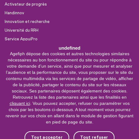
Activateur de progrès
Handinnov
Innovation et recherche
Université du RRH
Service AppuiPro
undefined
Agefiph dépose des cookies et autres technologies similaires
Nous suivre
nécessaires au bon fonctionnement du site ou pour répondre à
Youtube
votre demande d’un service, ainsi que pour mesurer et analyser
l’audience et la performance du site, vous proposer sur le site du
Linkedin
contenu multimédia via les services de partage de vidéo, afficher
de la publicité, partager le contenu du site sur les réseaux
Facebook
sociaux. Ses partenaires déposent également des cookies.
X
Retrouvez la liste des partenaires ainsi que les finalités en
cliquant ici
. Vous pouvez accepter, refuser ou paramétrer vos
choix par les boutons ci-dessous. A tout moment vous pourrez
0 800 11 10 09
Service &
revenir sur vos choix en allant dans le module de gestion figurant
appel gratuits
en pied de page du site.
De 9h à 18h.
Nous contacter
Tout accepter
Tout refuser