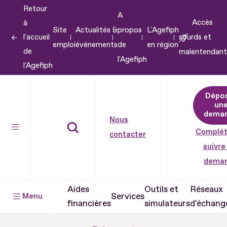
Retour
Aller
A
Accès
à
au
Site
Actualités &
propos
L'Agefiph
l'accueil
sourds et
contenu
emploi
événements
de
en région
de
malentendant
Aller
l'Agefiph
l'Agefiph
au
pied
Dépo
de
un
dema
page
Nous
Complét
contacter
suivre
dema
Aides
Outils et
Réseaux
Services
Menu
financières
simulateurs
d'échang