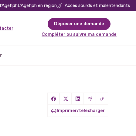
l'Agefiph
L'Agefiph en région
Accès sourds et malentendants
Déposer une demande
tacter
Compléter ou suivre ma demande
r
Copier le lien
Partager sur Facebook
Partager sur X
Partager sur LinkedIn
Partager par Email
Imprimer/télécharger