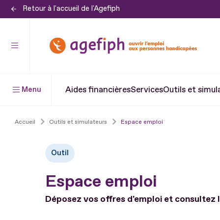
Retour à l'accueil de l'Agefiph
Aller
au
contenu
Aller
au
pied
Aides financières
Services
Outils et simul
Menu
de
page
Accueil
Outils et simulateurs
Espace emploi
Outil
Espace emploi
Déposez vos offres d'emploi et consultez l