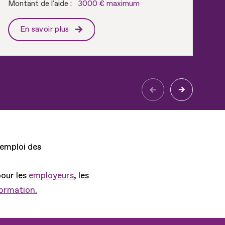
Montant de l'aide :
3000 € maximum
Mon
En savoir plus
'emploi des
pour les
employeurs
, les
formation.