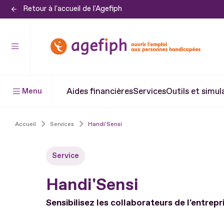
Retour à l'accueil de l'Agefiph
Aller
au
contenu
Aller
au
pied
Aides financières
Services
Outils et simul
Menu
de
page
Accueil
Services
Handi'Sensi
Service
Handi'Sensi
Sensibilisez les collaborateurs de l'entrepr