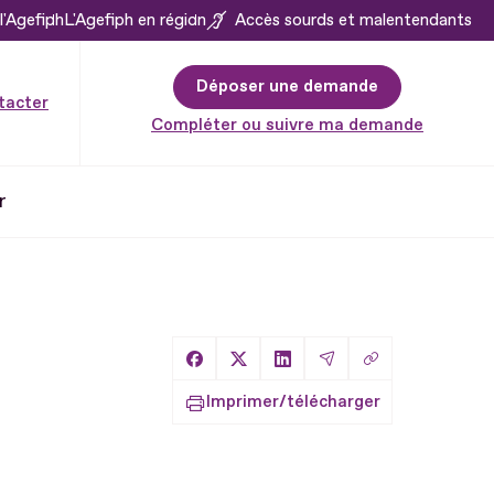
l'Agefiph
L'Agefiph en région
Accès sourds et malentendants
Déposer une demande
tacter
Compléter ou suivre ma demande
r
Copier le lien
Partager sur Facebook
Partager sur X
Partager sur LinkedIn
Partager par Email
Imprimer/télécharger