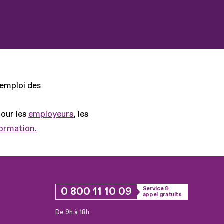
'emploi des
pour les
employeurs
, les
formation.
0 800 11 10 09
Service &
appel gratuits
De 9h à 18h.