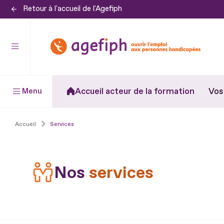
Retour à l'accueil de l'Agefiph
Aller
au
contenu
Aller
au
pied
Accueil acteur de la formation
Vos
Menu
de
page
Accueil
Services
Nos
services