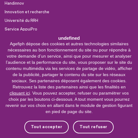
Handinnov
Innovation et recherche
Université du RRH
Service AppuiPro
undefined
Agefiph dépose des cookies et autres technologies similaires
Nous suivre
nécessaires au bon fonctionnement du site ou pour répondre à
Youtube
votre demande d’un service, ainsi que pour mesurer et analyser
l’audience et la performance du site, vous proposer sur le site du
Linkedin
contenu multimédia via les services de partage de vidéo, afficher
de la publicité, partager le contenu du site sur les réseaux
Facebook
sociaux. Ses partenaires déposent également des cookies.
X
Retrouvez la liste des partenaires ainsi que les finalités en
cliquant ici
. Vous pouvez accepter, refuser ou paramétrer vos
choix par les boutons ci-dessous. A tout moment vous pourrez
0 800 11 10 09
Service &
revenir sur vos choix en allant dans le module de gestion figurant
appel gratuits
en pied de page du site.
De 9h à 18h.
Nous contacter
Tout accepter
Tout refuser
Plateforme de mise en contact LSF