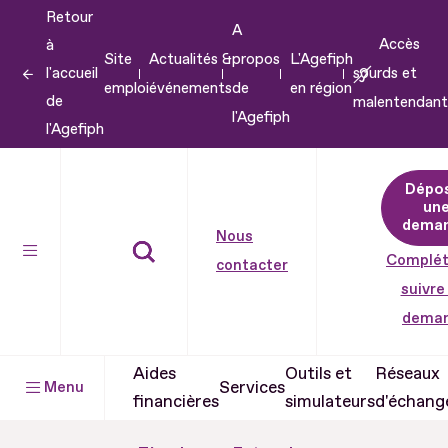
Retour
Aller
A
Accès
à
au
Site
Actualités &
propos
L'Agefiph
l'accueil
sourds et
contenu
emploi
événements
de
en région
de
malentendant
Aller
l'Agefiph
l'Agefiph
au
pied
Dépo
de
un
dema
page
Nous
Complét
contacter
suivre
dema
Aides
Outils et
Réseaux
Services
Menu
financières
simulateurs
d'échang