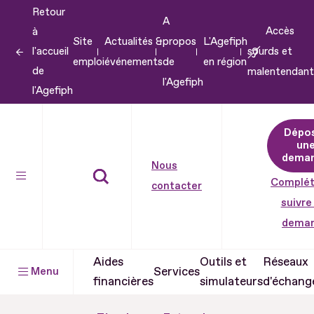
Retour
Aller
A
Accès
à
au
Site
Actualités &
propos
L'Agefiph
l'accueil
sourds et
contenu
emploi
événements
de
en région
de
malentendant
Aller
l'Agefiph
l'Agefiph
au
pied
Dépo
de
un
dema
page
Nous
Complét
contacter
suivre
dema
Aides
Outils et
Réseaux
Services
Menu
financières
simulateurs
d'échang