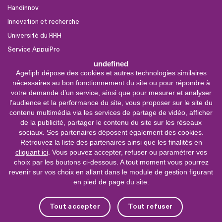
Handinnov
Innovation et recherche
Université du RRH
Service AppuiPro
undefined
Agefiph dépose des cookies et autres technologies similaires
Nous suivre
nécessaires au bon fonctionnement du site ou pour répondre à
Youtube
votre demande d’un service, ainsi que pour mesurer et analyser
l’audience et la performance du site, vous proposer sur le site du
Linkedin
contenu multimédia via les services de partage de vidéo, afficher
de la publicité, partager le contenu du site sur les réseaux
Facebook
sociaux. Ses partenaires déposent également des cookies.
X
Retrouvez la liste des partenaires ainsi que les finalités en
cliquant ici
. Vous pouvez accepter, refuser ou paramétrer vos
choix par les boutons ci-dessous. A tout moment vous pourrez
0 800 11 10 09
Service &
revenir sur vos choix en allant dans le module de gestion figurant
appel gratuits
en pied de page du site.
De 9h à 18h.
Nous contacter
Tout accepter
Tout refuser
Plateforme de mise en contact LSF