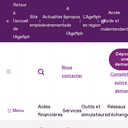
Retour
Aller
A
Accès
à
au
Site
Actualités &
propos
L'Agefiph
l'accueil
sourds et
contenu
emploi
événements
de
en région
de
malentendant
Aller
l'Agefiph
l'Agefiph
au
pied
Dépo
de
un
dema
page
Nous
Complét
contacter
suivre
dema
Aides
Outils et
Réseaux
Services
Menu
financières
simulateurs
d'échang