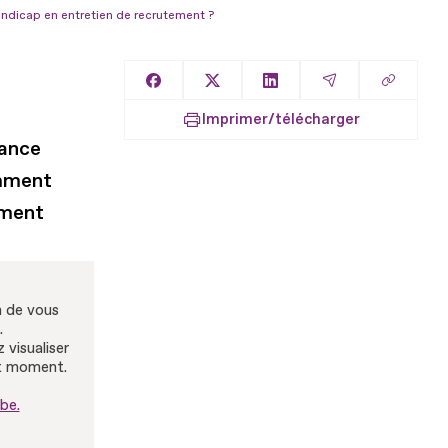
dicap en entretien de recrutement ?
Copier l
Partager sur Facebook
Partager sur X
Partager sur LinkedIn
Partager par E
Imprimer/télécharger
rance
omment
ement
n de vous
.
 visualiser
ut moment.
be.