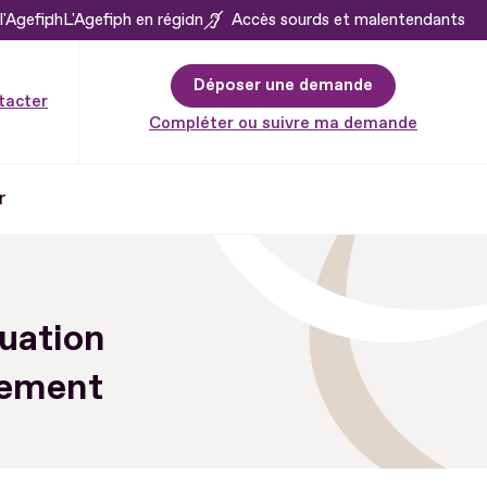
l'Agefiph
L'Agefiph en région
Accès sourds et malentendants
Déposer une demande
tacter
Compléter ou suivre ma demande
r
uation
tement