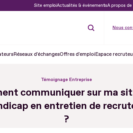
Site emploi
Actualités & événements
A propos de 
Nous con
ateurs
Réseaux d'échanges
Offres d'emploi
Espace recruteu
Témoignage Entreprise
nt communiquer sur ma sit
ndicap en entretien de recru
?