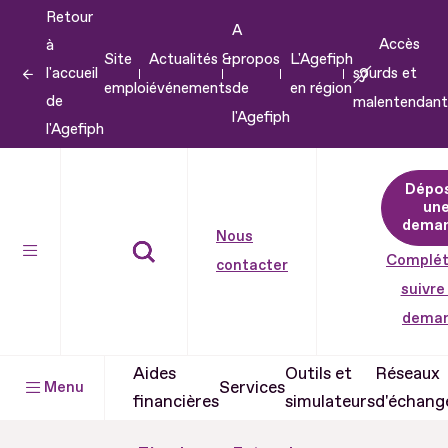
Retour
Aller
A
Accès
à
au
Site
Actualités &
propos
L'Agefiph
l'accueil
sourds et
contenu
emploi
événements
de
en région
de
malentendant
Aller
l'Agefiph
l'Agefiph
au
pied
Dépo
de
un
dema
page
Nous
Complét
contacter
suivre
dema
Aides
Outils et
Réseaux
Services
Menu
financières
simulateurs
d'échang