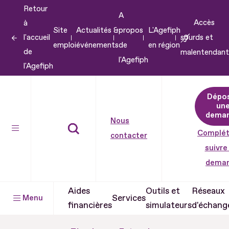
Retour
Aller
A
Accès
à
au
Site
Actualités &
propos
L'Agefiph
l'accueil
sourds et
contenu
emploi
événements
de
en région
de
malentendant
Aller
l'Agefiph
l'Agefiph
au
pied
Dépo
de
un
dema
page
Nous
Complét
contacter
suivre
dema
Aides
Outils et
Réseaux
Services
Menu
financières
simulateurs
d'échang