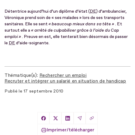
Détentrice aujourd’hui d’un diplôme d’état (
DE
) d’ambulancier,
Véronique prend soin de « ses malades » lors de ses transports
sanitaires. Elle se sent
« beaucoup mieux dans sa tête »
. Et
surtout elle a
« arrêté de culpabiliser grâce à l’aide du Cap
emploi »
. Preuve en est, elle tenterait bien désormais de passer
le
DE
d’aide-soignante.
Thématique(s)
Rechercher un emploi
Recruter et intégrer un salarié en situation de handicap
Publié le
17 septembre 2010
Copier le lien
Partager sur Facebook
Partager sur X
Partager sur LinkedIn
Partager par Email
Imprimer/télécharger