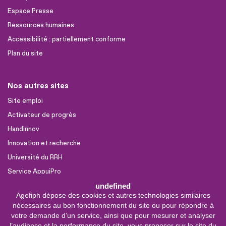
Espace Presse
Ressources humaines
Accessibilité : partiellement conforme
Plan du site
Nos autres sites
Site emploi
Activateur de progrès
Handinnov
Innovation et recherche
Université du RRH
Service AppuiPro
undefined
Agefiph dépose des cookies et autres technologies similaires
Nous suivre
nécessaires au bon fonctionnement du site ou pour répondre à
Youtube
votre demande d’un service, ainsi que pour mesurer et analyser
l’audience et la performance du site, vous proposer sur le site du