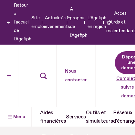
Retour
Aller
A
Accès
à
au
Site
Actualités &
propos
L'Agefiph
l'accueil
sourds et
contenu
emploi
événements
de
en région
de
malentendant
Aller
l'Agefiph
l'Agefiph
au
pied
Dépo
de
un
dema
page
Nous
Complét
contacter
suivre
dema
Aides
Outils et
Réseaux
Services
Menu
financières
simulateurs
d'échang