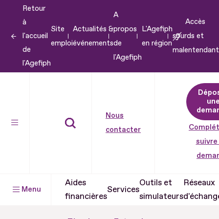
Retour
Aller
A
Accès
à
au
Site
Actualités &
propos
L'Agefiph
l'accueil
sourds et
contenu
emploi
événements
de
en région
de
malentendant
Aller
l'Agefiph
l'Agefiph
au
pied
Dépo
de
un
dema
page
Nous
Complét
contacter
suivre
dema
Aides
Outils et
Réseaux
Services
Menu
financières
simulateurs
d'échang