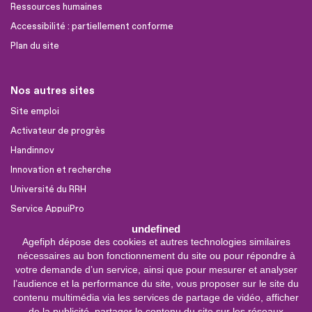
Ressources humaines
Accessibilité : partiellement conforme
Plan du site
Nos autres sites
Site emploi
Activateur de progrès
Handinnov
Innovation et recherche
Université du RRH
Service AppuiPro
undefined
Agefiph dépose des cookies et autres technologies similaires
Nous suivre
nécessaires au bon fonctionnement du site ou pour répondre à
Youtube
votre demande d’un service, ainsi que pour mesurer et analyser
l’audience et la performance du site, vous proposer sur le site du
Linkedin
contenu multimédia via les services de partage de vidéo, afficher
de la publicité, partager le contenu du site sur les réseaux