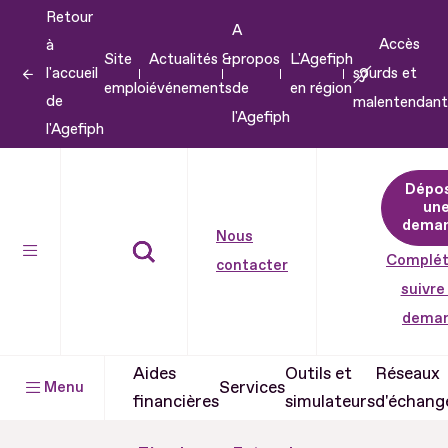
Retour
Aller
A
Accès
à
au
Site
Actualités &
propos
L'Agefiph
l'accueil
sourds et
contenu
emploi
événements
de
en région
de
malentendant
Aller
l'Agefiph
l'Agefiph
au
pied
Dépo
de
un
dema
page
Nous
Complét
contacter
suivre
dema
Aides
Outils et
Réseaux
Services
Menu
financières
simulateurs
d'échang