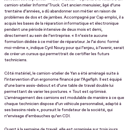
camion-atelier Informa’Truck. Cet ancien menuisier, âgé d’une
trentaine d’années, a dû abandonner son métier en raison de
problèmes de dos et de jambes. Accompagné par Cap emploi, il a
acquis les bases de la réparation informatique et électronique
pendant une période intensive de deux mois et demi,
directement au sein de l’entreprise. « Il n’existe aucune
formation dédiée à ce métier de réparateur. Je l’ai donc formé
moi-même », indique Cyril Noury pour qui l’enjeu, à l’avenir, serait
de créer un cursus qui permettrait de certifier les futurs
techniciens.
Côté matériel, le camion-atelier de Yan a été aménagé suite à
l’intervention d’un ergonome financé par l’Agefiph. Il est équipé
d’une barre assis-debout et d’une table de travail double lui
permettant de varier les postures. « Tout est optimisé.
L’aménagement des camions est modulable de manière à ce que
chaque technicien dispose d’un véhicule personnalisé, adapté à
ses besoins réels », poursuit le fondateur de la société, qui
n’envisage d’embauches qu’en CDI.
Quant à la semaine de travail, elle est organisée sur trois jours