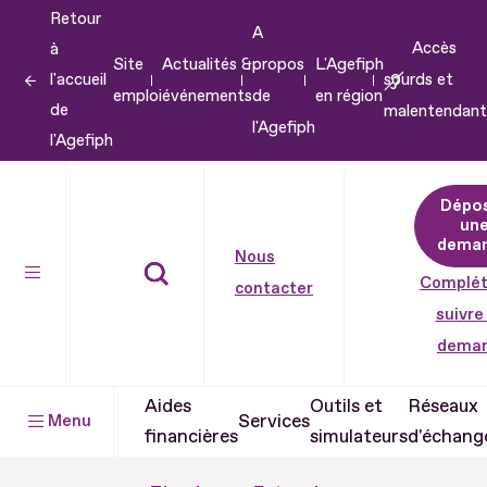
Retour
Aller
A
Accès
à
au
Site
Actualités &
propos
L'Agefiph
l'accueil
sourds et
contenu
emploi
événements
de
en région
de
malentendant
Aller
l'Agefiph
l'Agefiph
au
pied
Dépo
de
un
dema
page
Nous
Complét
contacter
suivre
dema
Aides
Outils et
Réseaux
Services
Menu
financières
simulateurs
d'échang