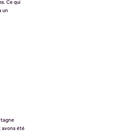
es. Ce qui
a un
etagne
t avons été