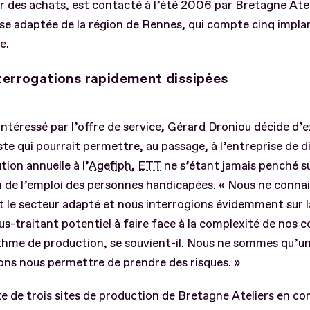
r des achats, est contacté à l’été 2006 par Bretagne Atel
se adaptée de la région de Rennes, qui compte cinq impla
e.
terrogations rapidement dissipées
 intéressé par l’offre de service, Gérard Droniou décide d’
ste qui pourrait permettre, au passage, à l’entreprise de d
tion annuelle à l’
Agefiph
,
ETT
ne s’étant jamais penché su
 de l’emploi des personnes handicapées. « Nous ne connai
 le secteur adapté et nous interrogions évidemment sur l
us-traitant potentiel à faire face à la complexité de no
thme de production, se souvient-il. Nous ne sommes qu’u
ns nous permettre de prendre des risques. »
te de trois sites de production de Bretagne Ateliers en c