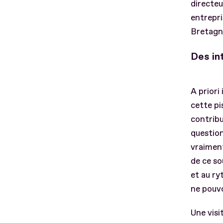
directeu
entrepri
Bretagn
Des in
A priori
cette pi
contribu
question
vraiment
de ce so
et au ry
ne pouvo
Une visi