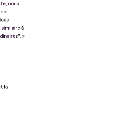
ite, nous
une
Nous
similaire à
dinaires”. »
t la