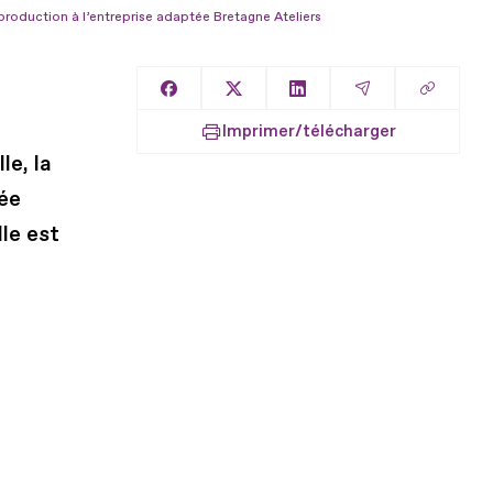
roduction à l’entreprise adaptée Bretagne Ateliers
Copier l
Partager sur Facebook
Partager sur X
Partager sur LinkedIn
Partager par E
Imprimer/télécharger
le, la
ée
le est