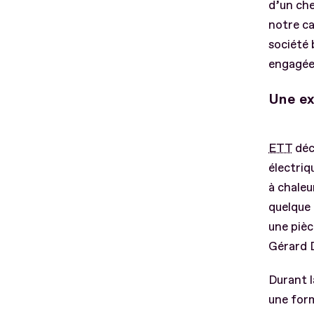
d’un che
notre ca
société 
engagée
Une ex
ETT
déc
électri
à chaleu
quelque
une pièc
Gérard 
Durant l
une for