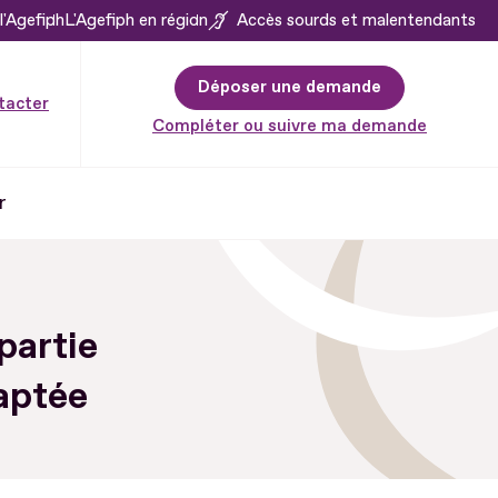
l'Agefiph
L'Agefiph en région
Accès sourds et malentendants
Déposer une demande
tacter
Compléter ou suivre ma demande
r
partie
daptée