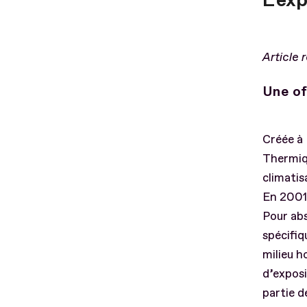
L'ex
Article 
Une of
Créée à 
Thermiq
climati
En 2001,
Pour abs
spécifiq
milieu h
d’exposi
partie d