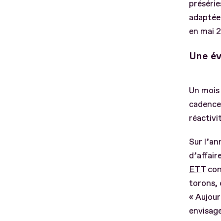
présérie
adaptée
en mai 2
Une év
Un mois 
cadence.
réactivi
Sur l’an
d’affair
ETT
con
torons, 
« Aujour
envisage