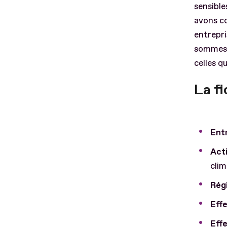
sensible
avons co
entrepri
sommes a
celles q
La fi
Entr
Acti
clim
Régi
Effe
Effe