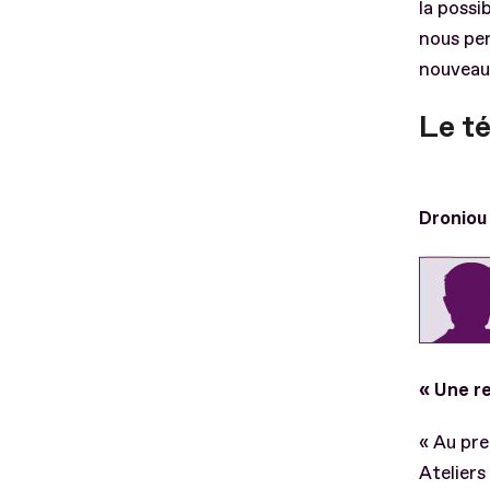
la possi
nous per
nouveau 
Le t
Droniou
« Une re
« Au pre
Ateliers