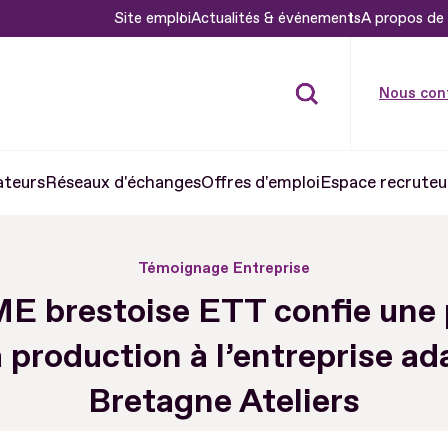
Site emploi
Actualités & événements
A propos de 
Nous con
ateurs
Réseaux d'échanges
Offres d'emploi
Espace recruteu
Témoignage Entreprise
E brestoise ETT confie une 
 production à l’entreprise a
Bretagne Ateliers