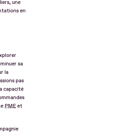
iers, une
ntations en
explorer
iminuer sa
r la
ssions pas
a capacité
s commandes
ne
PME
et
ompagnie