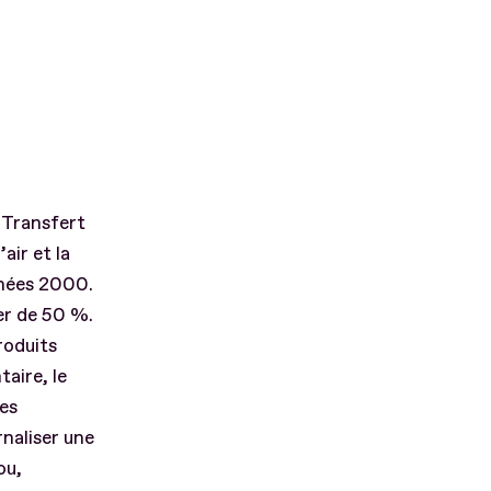
 Transfert
air et la
nnées 2000.
er de 50 %.
roduits
taire, le
ces
rnaliser une
ou,