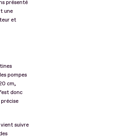
ons présenté
nt une
teur et
tines
 les pompes
120 cm,
’est donc
 précise
vient suivre
 des