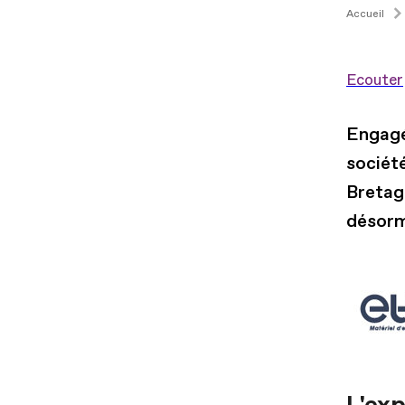
Accueil
Ecouter
Engagée
sociét
Bretagn
désorm