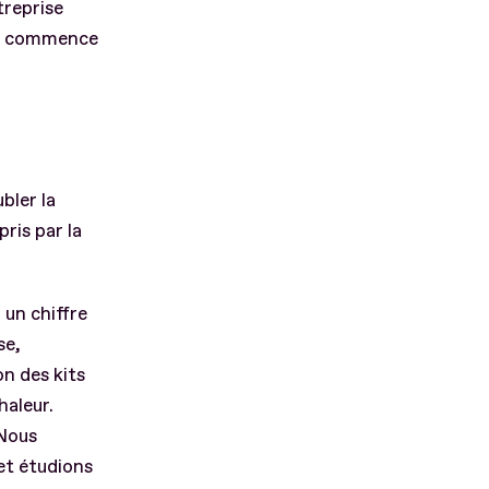
treprise
ion commence
bler la
ris par la
 un chiffre
se,
n des kits
haleur.
 Nous
et étudions